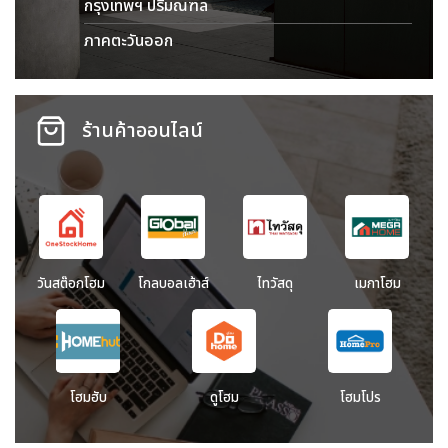
กรุงเทพฯ ปริมณฑล
ภาคตะวันออก
ร้านค้าออนไลน์
วันสต๊อกโฮม
โกลบอลเฮ้าส์
ไทวัสดุ
เมกาโฮม
โฮมฮับ
ดูโฮม
โฮมโปร