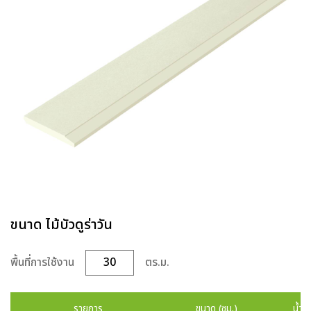
ขนาด ไม้บัวดูร่าวัน
พื้นที่การใช้งาน
ตร.ม.
รายการ
ขนาด (ซม.)
น้ำห