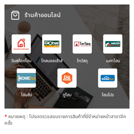
ร้านค้าออนไลน์
วันสต๊อกโฮม
โกลบอลเฮ้าส์
ไทวัสดุ
เมกาโฮม
โฮมฮับ
ดูโฮม
โฮมโปร
*
หมายเหตุ : โปรดตรวจสอบรายการสินค้าที่มีจำหน่ายหน้าสาขาอีก
ครั้ง