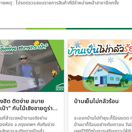
ายเหตุ : โปรดตรวจสอบรายการสินค้าที่มีจำหน่ายหน้าสาขาอีกครั้ง
างฮิต ติดง่าย สบาย
บ้านเย็นไม่กลัวร้อน
เป๋า" กับไม้เชิงชายดูร่า
 ทวินไลท์
้นที่สำรวจหน้างานจริงย่าน
จะออกบ้านไปทำธุระก็ร้อนแดด ก
สองห้อง จ.กรุงเทพฯ กับทีมช่าง
บ้านมาก็ร้อนอย่างกับเตาอบ วันนี
ลังคาและเชิงชายมือเก๋า
เลยมีวิธีดีๆในการเสริมเกราะให้กั