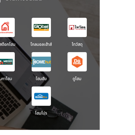
นสต๊อกโฮม
โกลบอลเฮ้าส์
ไทวัสดุ
มกาโฮม
โฮมฮับ
ดูโฮม
โฮมโปร