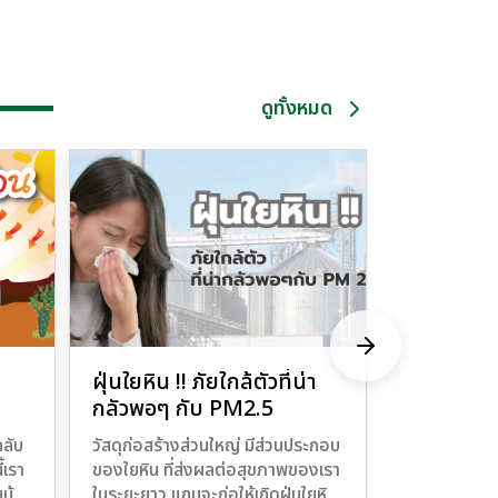
ดูทั้งหมด
ฝุ่นใยหิน !! ภัยใกล้ตัวที่น่า
จบทุกปัญห
กลัวพอๆ กับ PM2.5
เปลืองตั
ลับ
วัสดุก่อสร้างส่วนใหญ่ มีส่วนประกอบ
หลายคนมักปร
้เรา
ของใยหิน ที่ส่งผลต่อสุขภาพของเรา
เก็บสีหัวสกรู
บบ้าน
ในระยะยาว แถมจะก่อให้เกิดฝุ่นใยหิน
ซีเมนต์ (ไม้สั