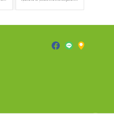
ที่มีอนุภาคที่เล็กกว่า PM2.5
บริเวณที่โป๊วห
น