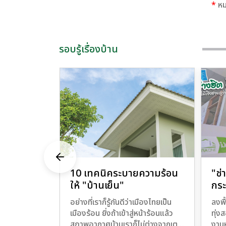
*
หม
รอบรู้เรื่องบ้าน
มดปัญหา
10 เทคนิคระบายความร้อน
"ช่
ให้ "บ้านเย็น"
กระ
วัน
าการรั่วซึม
อย่างที่เราก็รู้กันดีว่าเมืองไทยเป็น
ลงพื
นต้องเริ่มหา
เมืองร้อน ยิ่งถ้าเข้าสู่หน้าร้อนแล้ว
ทุ่ง
สภาพอากาศบ้านเราก็ไม่ต่างจากเตา
งานห