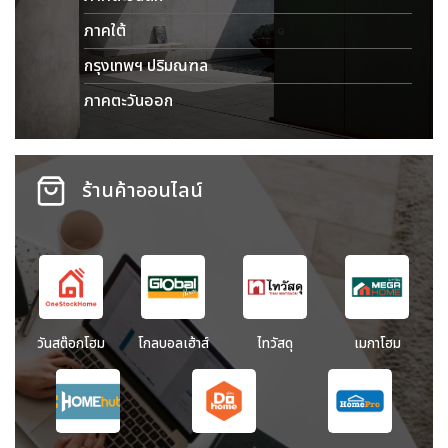
ภาคใต้
กรุงเทพฯ ปริมณฑล
ภาคตะวันออก
ร้านค้าออนไลน์
วันสต๊อกโฮม
โกลบอลเฮ้าส์
ไทวัสดุ
เมกาโฮม